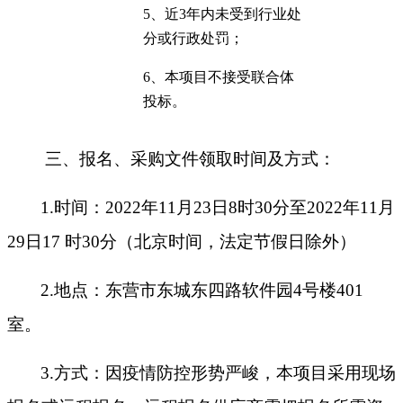
5
、近
3年内未受到行业处
分或行政处罚；
6
、本项目不接受联合体
投标。
三、报名、采购文件领取时间及方式：
1.时
间：
2022年
11
月
23
日
8时30分至2022年
11
月
29日
17 时
3
0分
（北京时间，法定节假日除外）
2.地点：东营市东城东四路软件园4号楼401
室。
3.方式：因疫情防控形势严峻，本项目采用
现场