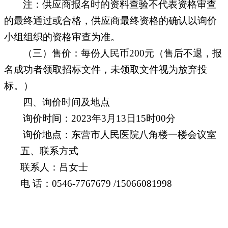
注：供应商报名时的资料查验不代表资格审查
的最终通过或合格，供应商最终资格的确认以
询价
小组组织的资格审查为准。
（
三
）售价：每份人民币
2
00元（售后不退，报
名成功者领取招标文件，未领取文件视为放弃投
标。）
四
、
询价时间及地点
询价时间：
2023年3月
1
3日
15
时
00分
询价地点：
东营市
人民医院八角楼一楼会议室
五
、联系方式
联系人：
吕
女士
电
话：
0546-7767679 /15066081998