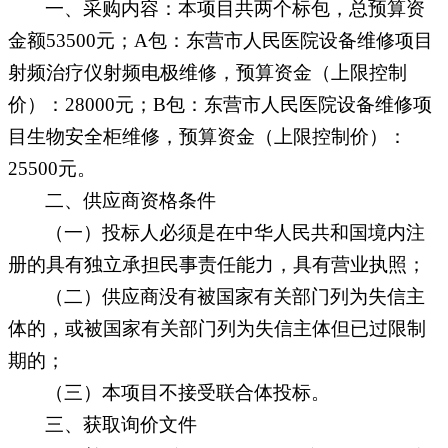
一、
采购内容
：
本项目共两个标包，总预算资
金额
53500元；A包：
东营市人民医院设备维修项目
射频治疗仪射频电极维修，
预算资金（上限控制
价）：
28000
元
；
B包：
东营市人民医院设备维修项
目生物安全柜维修，
预算资金（上限控制价）：
25500
元
。
二
、供应商资格条件
（一）投标人必须是在中华人民共和国境内注
册的具有独立承担民事责任能力，具有营业执照；
（二）供应商没有被国家有关部门列为失信主
体的，或被国家有关部门列为失信主体但已过限制
期的
；
（
三
）
本项目不接受联合体投标。
三
、
获取询价文件