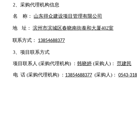
2、
采购代理机构信息
名
称：
山东得众建设项目管理有限公司
地
址：
滨州市滨城区
春晓南街泰和大厦
402室
联
系方式：
13854688377
3、项目联系方
式
项目联系人
(采购代理机构
) ：
韩晓婷
(采购人)：
范建民
电
话
(采购代理机构) ：
(采购人)：
13854688377
0543-31