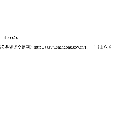
3-3165525。
省
公共资源交
易网》
(
http://ggzyjy.shandong.gov.cn/
) 、【《山东省