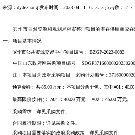
来源：dydezhong
发布时间：2023-04-11 16:13:13
点击数：
217
滨州市
自
然资源和规划局档案整理项目
的潜在
供应商
应在
一、项目基本情
况
滨州市公
共
资源交易中心项目编号：
BZGP-2023-0083
中国山东政府网采购项
目
编号：
SDGP37160000020230200
注：本项目为政府采
购项目，采购计划编号：
3716000002
预算金额：
共
85
.00
万元；
本项目分两个包，
其中
：
A01
40
.00
最高限价
(如
有
)：
：
万元；
：
万元。
A01
40
.00
A02
45
.00
采
购
需求：详见采购文件。
合同履行期限：详见采购文件。
采购项目需要落实的政府采购政策：详见采
购文件。