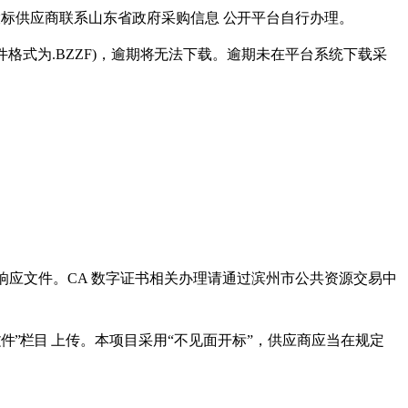
投标供应商联系山东省政府采购
信
息
公
开
平台自行办理。
件格式为.
BZZF
)，逾期
将
无法下载。
逾期未在平台系统下载采
响应文件
。
CA 数字证书相关办
理请通过滨州市公共资源交易中
文件
”栏目
上传。本项目采用
“不见面
开
标
”，
供应商
应当在规定