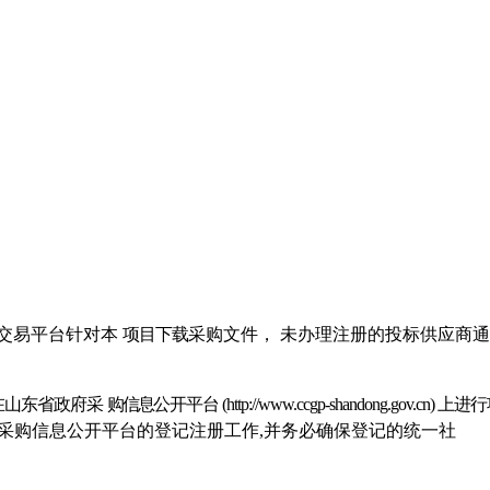
；
交易平台针对本
项目下载
采
购文件，
未办理注册的投标供应商通
在山东省政府采
购信
息
公开平台
(http://www.ccgp-shandong.gov
采购信息公开平台的登记注册工作
,并务必确保登记的统一社