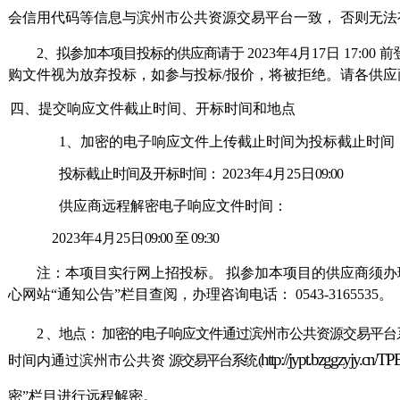
会
信用代码等信息与滨州市公共资源交易平台一致，
否则无法
2
、
拟参加本项目投标的供应商请于
2023年4月17日
17:00
前
购文件视为放弃投标，如参与投标
/报价，将被拒绝。
请各供应
四、提交
响应文件
截止时间、开标
时间和地点
1、加
密的电子
响应文件
上传截止时间为投标截止时间
投标截止时间及开标时间：
2023年4月25日
09:0
0
供应商
远程解密电子
响应文件
时间：
2023年4月25日
09:00 至 09:30
注：本项目实行网上招投标。
拟参加本项目的供应商须办
心网站
“通知公告”栏目查阅，办理咨询
电
话：
0543-31655
35。
2
、地点：
加密的电子
响应文件
通过滨州市公共资源交易平台
http://jypt.bzggzyjy.cn/
时间内通过滨州市公共资
源交易平台系统
(
密
”栏
目进行远程解密。