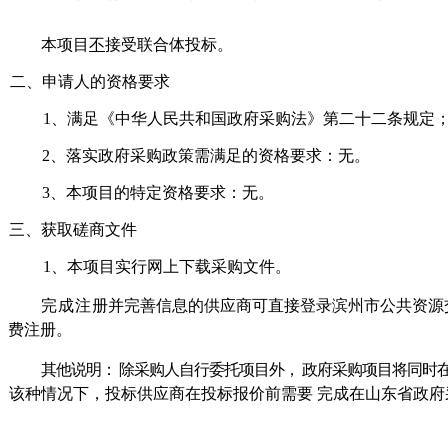
本项
目
不
接受联合体投标。
二、申请人
的资格要求
1、满足《中
华人民共和国政府采购法》第二十二条规定
2
、
落实政府采购政策需满足的资格要求：无。
3
、本项目的特定资格要求：无。
三、获
取
磋商文件
1、本
项
目实行网上下载采购文件。
完成注
册
并完善信息的供应商可直接登录滨州市公共资源
费注册。
其他说
明：
除采购人自行委托项目外，
政府采购项目将同时
该种情况下
，
投标供应商在投标报价前需
要
完成在山东省
政府