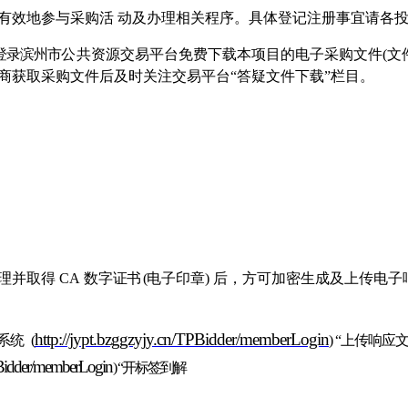
有效地参与采购活
动及办理相关程序。具体登记注册事宜请各
登录滨州市
公
共
资源交易平台免费下载本项目的电子采购文件
(文
商获取采购文件后及时关注交易平台
“答疑文件下载”栏目
。
理并取得
C
A
数字
证书
(
电子印章
) 后，方可加密生成及上传电子
http://jypt.bzggzyjy.cn/TPBidder/memberLogin
系统
(
) “上传
响应
TPBidder/memberLogi
n
) “开标签到解