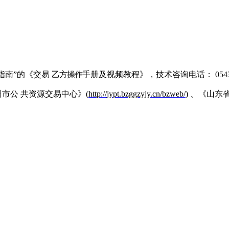
指南
”的《交易
乙方操作
手册及视频教程》，技术咨询电话：
054
州市公
共资源交易中心》
(
http
://
jypt
.
bzggzyjy
.
cn
/
bzweb
/
) 、《山东