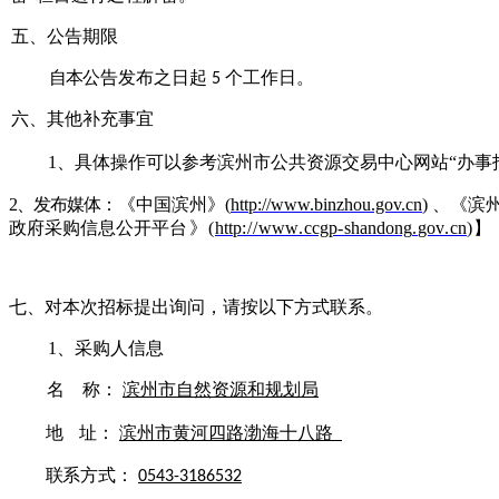
五、公
告期限
自
本
公告发布之日起
个工作日。
5
六、其他补
充事宜
1、具体操作可以参考滨州市公共资源交易中心网站“
办事
2、发布媒体
：
《中国滨州》
(
http://www.binzhou.gov.cn
) 、《滨
政府采购信息公开平
台
》
(
http
://
www
.
ccgp
-
shandong
.
gov
.
cn
)】
七、对本次招标提出询问，请
按以下方式联系。
1、采购人信息
名
称：
滨州市自然资源和规划
局
地
址：
滨州市黄河四路渤海十八路
联
系方式：
0543-3186532