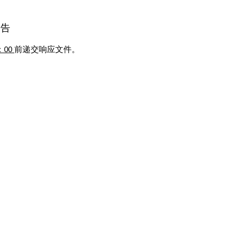
公告
：
前递交
响应
文件。
0
0
目