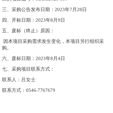
三、采购公告发布日期：
202
3
年
7
月
28
日
四、开标日期：
202
3
年
8
月
9
日
五、废标（终止）原因：
因本项目采购需求发生变化，本项目另行组织采
购
。
六、废标日期：
202
3
年
8
月
4
日
七、采购项目联系方式：
联系人：
吕
女士
联系方式：
0546-7767679