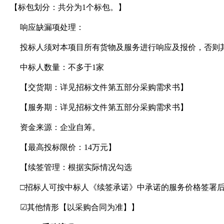
【标包划分：共分为
1
个标包。】
响应缺漏项处理：
投标人须对本项目所有货物及服务进行响应及报价，否则
中标人数量：不多于
1
家
【交货期：
详见招标文件第五部分采购需求书
】
【服务期：
详见招标文件第五部分采购需求书
】
资金来源：企业自筹。
【最高投标限价：
14
万
元
】
【续签管理：根据实际情况勾选
□招标人可按中标人《续签承诺》中承诺的服务价格签署
☑
其他情形【
以采购合同为准
】】