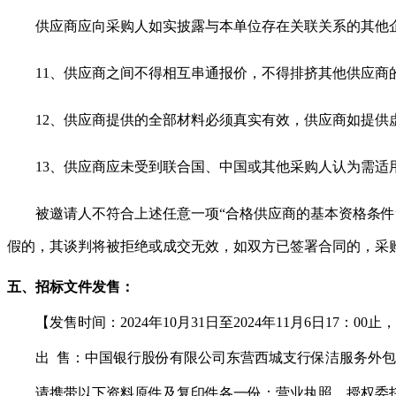
供应商应向采购人如实披露与本单位存在关联关系的其他
11、供应商之间不得相互串通报价，不得排挤其他供应商
12、供应商提供的全部材料必须真实有效，供应商如提
13、供应商应未受到联合国、中国或其他采购人认为需
被邀请人不符合上述任意一项
“合格供应商的基本资格条
假的，其谈判将被拒绝或成交无效，如双方已签署合同的，采
五、
招标文件发售：
【发售时间：
20
24
年
10
月
31
日至
20
24
年
11
月
6
日
17：00
止，
出
售：
中国银行股份有限公司东营西城支行保洁服务外包
请携带以下资料原件及复印件各一份：营业执照、授权委