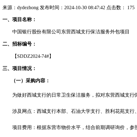
来源：dydezhong
发布时间：2024-10-30 08:47:42
点击数：
175
一、
项目名称：
中国银行股份有限公司东营西城支行保洁服务外包项目
二、
招标编号：
【
SDDZ2024-74#
】
三、
项目情况：
（一）
采购
内容：
为
做好
西城
支行的日常卫生保洁服务，拟对东营
西城
支行
涉及网点
：
西城
支行本部
、石油大学
支行
、胜利花苑支行
项目费用
：
根据东营市物价水平，结合前期调研询价，参