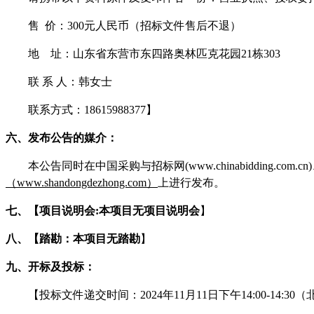
售
价：
300
元人民币（招标文件售后不退）
地
址：
山东省东营市东四路奥林匹克花园
21栋303
联
系
人：韩女士
联系方式：
18615988377
】
六、
发布公告的媒介
：
本公告同时在
中国采购与招标网
(www.chinabidding.com.cn)
（
www.shandongdezhong.com
）
上进行发布。
七、
【项目说明会
:本项目无项目说明会
】
八、
【踏勘
：
本项目无
踏勘
】
九、
开标及投标：
【投标文件递交时间：
20
24
年
11
月
11
日
下
午
14
:
00
-
14
:
30
（