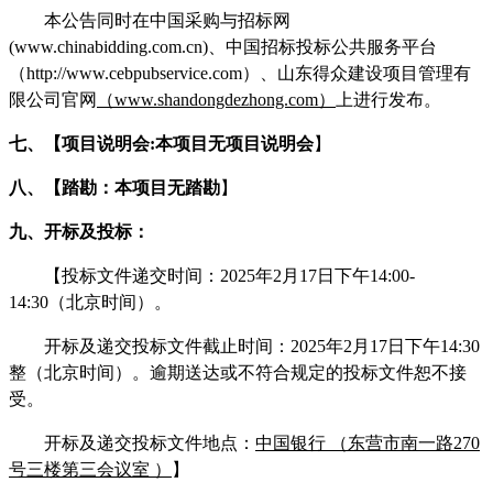
本公告同时在
中国采购与招标网
(www.chinabidding.com.cn)
、中国招标投标公共服务平台
（
http://www.cebpubservice.com）
、
山东得众建设项目管理有
限公司官网
（
www.shandongdezhong.com
）
上进行发布。
七、
【项目说明会
:本项目无项目说明会
】
八、
【踏勘
：
本项目无
踏勘
】
九、
开标及投标：
【投标文件递交时间：
20
25
年
2
月
17
日
下
午
14
:00
-
14
:
3
0
（北京时间）。
开标及递交投标文件截止时间：
20
25
年
2
月
17
日
下
午
14
:
30
整（北京时间）。逾期送达或不符合规定的投标文件恕不接
受。
开标及递交投标文件地点：
中国银行
（
东营市南一路
270
号三楼第三会议室
）
】