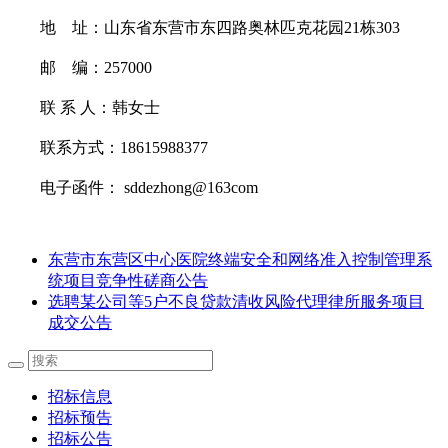
地
址：
山东省东营市东四路奥林匹克花园
21栋303
邮
编：
257000
联
系
人：韩女士
联系方式：
18615988377
电子函件：
sddezhong@163com
东营市东营区中心医院终端安全和网络准入控制管理系
统项目竞争性磋商公告
选聘某公司等5户不良贷款清收风险代理律所服务项目
成交公告
招标信息
招标预告
招标公告