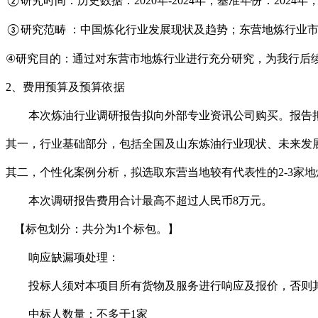
研究时间：历史数据：
2020年-2024年，基准年份：2024年
②
研究范畴
：中国炼化行业发展现状及趋势；东营地炼行业
③
④
研究目的：通过对东营市地炼行业进行充分研究，为我行后
2、
费用预算及预算依据
本次炼油行业调研报告拟向外部专业资讯公司购买。报告
其一，行业基础部分，包括全国及山东炼油行业现状、未来发
其二，个性化案例分析，拟选取东营当地较有代表性的
2-3
本次调研报告费用合计最高不超过人民币
8万元。
【标包划分：共分为
1
个标包。】
响应缺漏项处理：
投标人须对本项目所有货物及服务进行响应及报价，否则
中标人数量：不多于
1
家