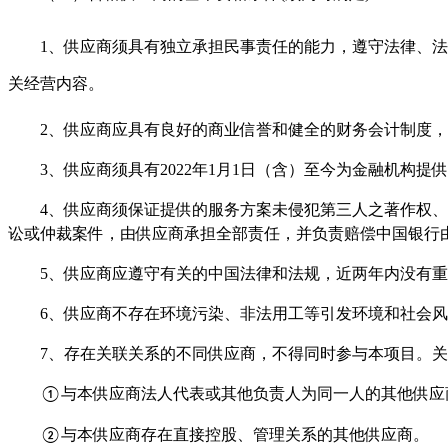
1、
供应商须具有独立承担民事责任的能力，遵守法律、法
关经营内容。
2、
供应商应具有良好的商业信誉和健全的财务会计制度，
3、
供应商须具有
2022年1月1日（含）至今为金融机构
4、
供应商
须保证提供的服务方案未侵犯第三人之著作权、
讼或仲裁案件，由
供应商
承担全部责任，并负责赔偿中国银行
5、
供应商
应遵守有关的中国法律和法规，近两年内没有重
6、
供应商
不存在环境污染、非法用工等引发环境和社会风
7、
存在关联关系的不同
供应商
，不得同时参与本项目。关
与本
供应商法人代表或其他
负责人为同一人的其他
供应
①
与本
供应商
存在直接控股、管理关系的其他
供应商
。
②