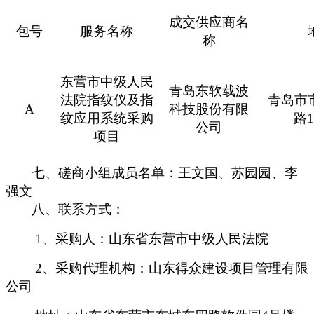
成交供应商名
包号
服务名称
称
东营市中级人民
青岛东软载波
法院指纹仪及指
青岛市
A
科技股份有限
纹应用系统采购
路
公司
项目
七、磋商小组成员名单：王文国、苏园园、李
强文
八、联系方式：
1、
采购人：山东省东营市中级人民法院
2、采购代理机构：山东得众建设项目管理有限
公司