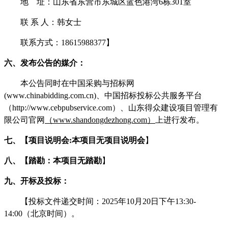
地
址：
山东省东营市东城区蓝色港湾
6栋301室
联
系
人：韩女士
联系方式：
18615988377
】
六、
发布公告的媒介
：
本公告同时在
中国采购与招标网
(www.chinabidding.com.cn)
、中国招标投标公共服务平台
（
http://www.cebpubservice.com）
、
山东得众建设项目管理有
限公司官网
（
www.shandongdezhong.com
）
上进行发布。
七、
【项目说明会
:本项目无项目说明会
】
八、
【踏勘
：
本项目无
踏勘
】
九、
开标及投标：
【投标文件递交时间：
20
25
年
10
月
20
日
下
午
13
:
3
0
-
14
:
0
0
（北京时间）。