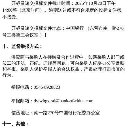
开标及递交投标文件截止时间：
20
25
年
10
月
20
日
下
午
14
:
00
整（北京时间）。逾期送达或不符合规定的投标文件恕
不接受。
开标及递交投标文件地点：
中国银行
（
东营市南一路
270
号三楼第三会议室
）
】
十、
监督举报方式：
供应商与采购人在接触及合作过程中，如遇采购人部门或
员工的违法、违纪、违规等问题，可向采购人纪委办公室反映
和举报。采购人保护举报人的合法权益，严肃处理打击报复的
行为。
举报电话：
0546-8928823
举报邮箱：
dyjwbgs_sd@bank-of-china.com
信函地址：南一路
270号中国银行纪委办公室
十一、
其他：