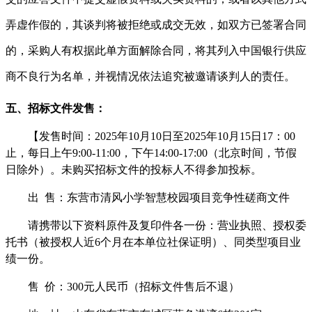
弄虚作假的，其谈判将被拒绝或成交无效，如双方已签署合同
的，采购人有权据此单方面解除合同，将其列入中国银行供应
商不良行为名单，并视情况依法追究被邀请谈判人的责任。
五、
招标文件发售：
【发售时间：
20
25
年
10
月
10
日至
20
25
年
10
月
15
日
17：00
止，每日上午
9:00-11:00，下午14:00-17:00
（北京时间，节假
日除外）。未购买招标文件的投标人不得参加投标。
出
售：
东营市清风小学智慧校园项目
竞争性磋商文件
请携带以下资料原件及复印件各一份：营业执照、授权委
托书（被授权人近
6个月在本单位社保证明）、同类型项目业
绩一份。
售
价：
300
元人民币（招标文件售后不退）