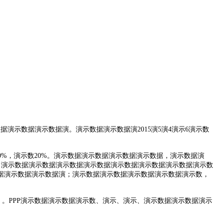
演示数据演示数据演。演示数据演示数据演2015演5演4演示6演示数
0%，演示数20%。演示数据演示数据演示数据演示数据，演示数据演
，演示数据演示数据演示数据演示数据演示数据演示数据演示数据演示数
据演示数据演示数据演；演示数据演示数据演示数据演示数据演示数，
）。PPP演示数据演示数据演示数、演示、演示、演示数据演示数据演示