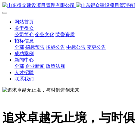
网站首页
关于得众
公司简介
企业文化
荣誉资质
招标信息
全部
招标预告
招标公告
中标公告
变更公告
成功案例
新闻中心
全部
企业新闻
政策法规
人才招聘
联系我们
追求卓越无止境，与时俱