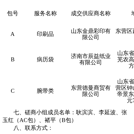
包号
服务名称
成交供应商名称
山东金鼎彩印有
东营区
A
印刷品
限公司
山东
济南市辰益纸业
B
病历袋
芜农
有限公司
山东
东营德曼商贸有
营区钟
C
腕带类
限公司
帝景东
元
七、磋商小组成员名单：耿滨滨、李延波、张
玉红（
AC包）、褚平（B包）
八、联系方式：